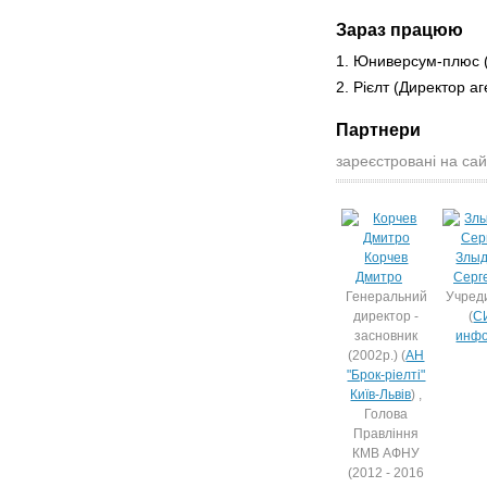
Зараз працюю
1. Юниверсум-плюс
2. Рієлт
(Директор аг
Партнери
зареєстровані на сай
Корчев
Злы
Дмитро
Серг
Генеральний
Учред
директор -
(
С
засновник
инф
(2002р.) (
АН
"Брок-ріелті"
Київ-Львів
) ,
Голова
Правління
КМВ АФНУ
(2012 - 2016