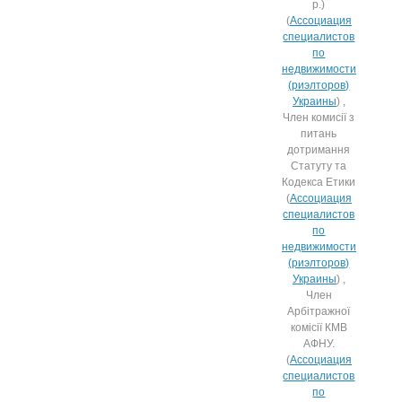
р.)
(
Ассоциация
специалистов
по
недвижимости
(риэлторов)
Украины
) ,
Член комисії з
питань
дотримання
Статуту та
Кодекса Етики
(
Ассоциация
специалистов
по
недвижимости
(риэлторов)
Украины
) ,
Член
Арбітражної
комісії КМВ
АФНУ.
(
Ассоциация
специалистов
по