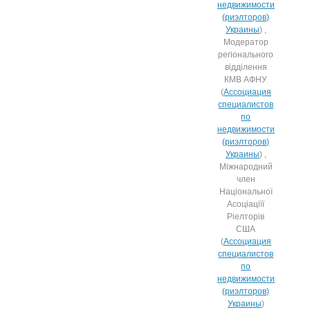
недвижимости
(риэлторов)
Украины
) ,
Модератор
регіонального
відділення
КМВ АФНУ
(
Ассоциация
специалистов
по
недвижимости
(риэлторов)
Украины
) ,
Міжнародний
член
Національної
Асоціаціїї
Ріелторів
США
(
Ассоциация
специалистов
по
недвижимости
(риэлторов)
Украины
)